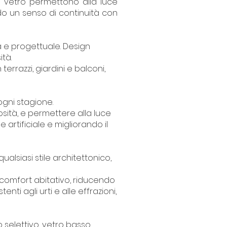
 in vetro permettono alla luce
do un senso di continuità con
a e progettuale. Design
ità.
 terrazzi, giardini e balconi,
ogni stagione.
osità, e permettere alla luce
 artificiale e migliorando il
alsiasi stile architettonico,
o comfort abitativo, riducendo
nti agli urti e alle effrazioni,
o selettivo, vetro basso