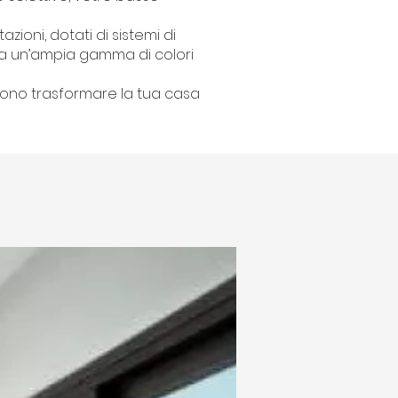
azioni, dotati di sistemi di
i da un’ampia gamma di colori
ssono trasformare la tua casa