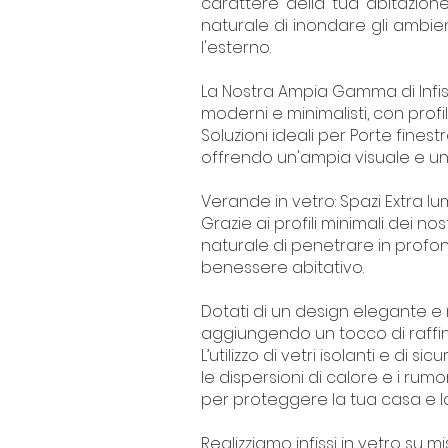
carattere della tua abitazione
naturale di inondare gli ambie
l'esterno.
La Nostra Ampia Gamma di Infis
moderni e minimalisti, con profil
Soluzioni ideali per Porte finestr
offrendo un'ampia visuale e un
Verande in vetro: Spazi Extra lu
Grazie ai profili minimali dei n
naturale di penetrare in profond
benessere abitativo.
Dotati di un design elegante e m
aggiungendo un tocco di raffi
L’utilizzo di vetri isolanti e d
le dispersioni di calore e i rumo
per proteggere la tua casa e la
Realizziamo infissi in vetro su m