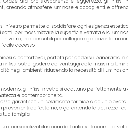
. Grazie alla loro trasparenza e leggerezza, gli infissi
nti, creando atmosfere luminose e accoglienti, e offren
si in Vetro permette di soddisfare ogni esigenza estetic
i sottili per massimizzare la superficie vetrata e la luminos
e in vetro, indispensabili per collegare gli spazi interni con
 facile accesso.
minosi e confortevoli, perfetti per godersi il panorama in 
ostri infissi potrai godere dei vantaggi della massima lumin
ità negli ambienti, riducendo la necessità di illuminazione
oderno, gli infissi in vetro si adattano perfettamente a qu
natezza e contemporaneità.
i sicurezza garantisce un isolamento termico e ed un elevat
ri provenienti dall'esterno, e garantendo la sicurezza resiste
 tua famiglia.
isura, personalizzabili in ogni dettaglio, Vetrocamera, vetr